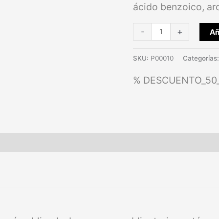
ácido benzoico, a
-
+
Añ
SKU:
P00010
Categorías
% DESCUENTO_50