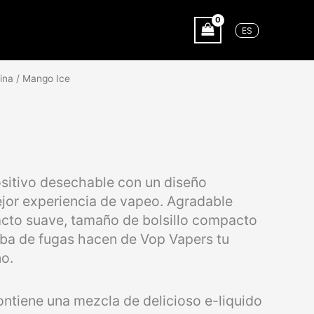
ES
ina
/ Mango Ice
sitivo desechable con un diseño
ejor experiencia de vapeo. Agradable
acto suave, tamaño de bolsillo compacto
eba de fugas hacen de Vop Vapers tu
o.
ontiene una mezcla de delicioso e-liquido