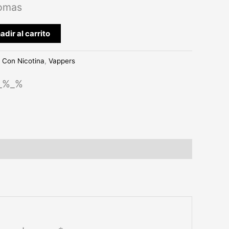
romas
adir al carrito
:
Con Nicotina
,
Vappers
_%_%