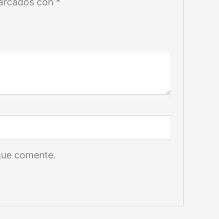
marcados con
*
que comente.