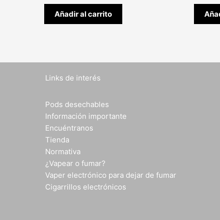
Añadir al carrito
Añad
Links de interés
Pods desechables
Información importante
Encuéntranos
Tienda
Normativa
¿Vapear o fumar?
Vaper electrónico para dejar de fumar
Cigarrillos electrónicos