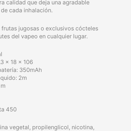
era calidad que deja una agradable
de cada inhalación.
 frutas jugosas o exclusivos cócteles
utes del vapeo en cualquier lugar.
l
3 x 18 x 106
batería: 350mAh
iquido: 2m
ohm
sta 450
ina vegetal, propilenglicol, nicotina,